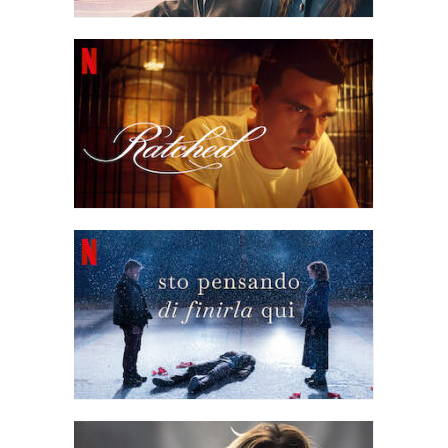
Winters di non conoscere mai la felicità e si getta in mare
annegando. Risvegliatasi da un sogno anni dopo, la signora de
Winter è con il marito al Cairo, mentre cercano la casa dei loro
sogni. Dice che dal relitto di Manderley ha salvato l'unica cosa
che vale la pena salvare: l'amore.