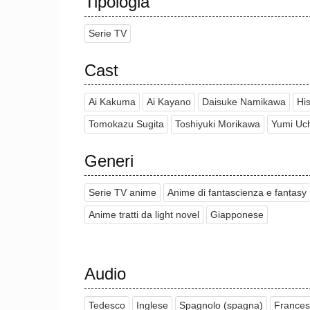
Tipologia
Serie TV
Cast
Ai Kakuma
Ai Kayano
Daisuke Namikawa
Hi
Tomokazu Sugita
Toshiyuki Morikawa
Yumi Uc
Generi
Serie TV anime
Anime di fantascienza e fantasy
Anime tratti da light novel
Giapponese
Audio
Tedesco
Inglese
Spagnolo (spagna)
France