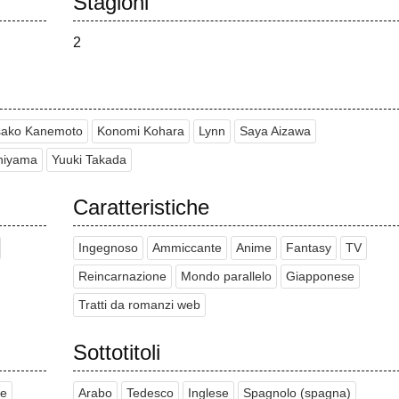
Stagioni
2
sako Kanemoto
Konomi Kohara
Lynn
Saya Aizawa
hiyama
Yuuki Takada
Caratteristiche
Ingegnoso
Ammiccante
Anime
Fantasy
TV
Reincarnazione
Mondo parallelo
Giapponese
Tratti da romanzi web
Sottotitoli
se
Arabo
Tedesco
Inglese
Spagnolo (spagna)