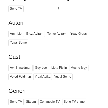
Nonostante il suo comportamento anticonvenzionale e talvolta
violento, Danny è percepito come un "uomo d'onore", un poliziotto
1
Serie TV
popolare al distretto che gestisce in modo non ufficiale, ma a
casa, con i suoi genitori esasperanti e i suoi fratelli criminali, deve
Autori
affrontare sfide ben più serie. Con le mani legate e la sua autorità
limitata, scopre lentamente che la sua famiglia avida e meschina
Amit Lior
Erez Aviram
Tomer Aviram
Yoav Gross
è il vero "criminale" e il principale ostacolo nella sua vita.
Una commedia intelligente che racconta di un poliziotto onesto e
Yuval Semo
ligio alle regole, di nome Danny, con problemi di gestione della
rabbia, circondato da persone dalla morale discutibile. Dopo aver
Cast
scoperto che la sua ragazza lo tradisce, la lascia e torna a vivere
con la sua famiglia disfunzionale.
Avi Shnaidman
Guy Loel
Liora Rivlin
Moshe Ivgy
Vered Feldman
Yigal Adika
Yuval Semo
Generi
Serie TV
Sitcom
Commedie TV
Serie TV crime