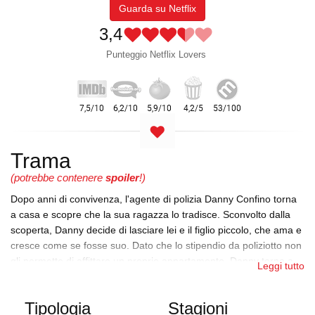
Guarda su Netflix
3,4
Punteggio Netflix Lovers
Trama
(potrebbe contenere
spoiler
!)
Dopo anni di convivenza, l'agente di polizia Danny Confino torna
a casa e scopre che la sua ragazza lo tradisce. Sconvolto dalla
scoperta, Danny decide di lasciare lei e il figlio piccolo, che ama e
cresce come se fosse suo. Dato che lo stipendio da poliziotto non
gli permette di affittare un proprio appartamento, Danny torna a
Leggi tutto
casa dei suoi genitori - temporaneamente. Quello che inizia come
un accordo provvisorio diventa presto permanente quando Danny
Tipologia
Stagioni
scopre che la vita a casa supera qualsiasi scena del crimine.