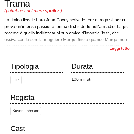
Trama
(potrebbe contenere
spoiler
!)
La timida liceale Lara Jean Covey scrive lettere ai ragazzi per cui
prova un'intensa passione, prima di chiuderle nell'armadio. La più
recente è quella indirizzata al suo amico d'infanzia Josh, che
usciva con la sorella maggiore Margot fino a quando Margot non
l'ha lasciato prima di andare al college. Lara Jean ha sempre
Leggi tutto
avuto una cotta per Josh ma decide che non sarebbe giusto
uscire con lui. Una sera, Lara Jean si addormenta sul divano
Tipologia
Durata
mentre è in compagnia della sorellina Kitty, che entra di nascosto
nella sua stanza e trova la sua collezione di lettere. Il lunedì
successivo, a scuola, Lara Jean si trova di fronte a un ex cotta,
100 minuti
Film
Peter Kavinsky. Lui ha ricevuto la lettera che lei gli aveva scritto,
facendola svenire. Dopo essersi svegliata, vede Josh avvicinarsi
Regista
con la sua lettera e, in un momento di panico, Lara Jean bacia
Peter per allontanare Josh prima di scappare.
Susan Johnson
Lara Jean incontra poi un altro destinatario di una lettera, Lucas,
che è gay, mentre inizia a capire che tutte le lettere sono state
Cast
spedite. In seguito esce di casa per evitare sia Josh che Peter,