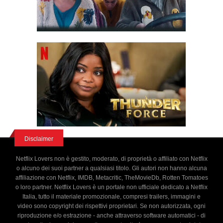
Disclaimer
Netflix Lovers non è gestito, moderato, di proprietà o affiliato con Netflix
o alcuno dei suoi partner a qualsiasi titolo. Gli autori non hanno alcuna
affiliazione con Netflix, IMDB, Metacritic, TheMovieDb, Rotten Tomatoes
o loro partner. Netflix Lovers è un portale non ufficiale dedicato a Netflix
Italia, tutto il materiale promozionale, compresi trailers, immagini e
video sono copyright dei rispettivi proprietari. Se non autorizzata, ogni
riproduzione e/o estrazione - anche attraverso software automatici - di