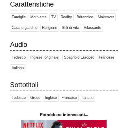
Caratteristiche
Famiglie
Motivante
TV
Reality
Britannico
Makeover
Casa e giardino
Religione
Stili di vita
Rilassante
Audio
Tedesco
Inglese [originale]
Spagnolo Europeo
Francese
Italiano
Sottotitoli
Tedesco
Greco
Inglese
Francese
Italiano
Potrebbero interessarti...