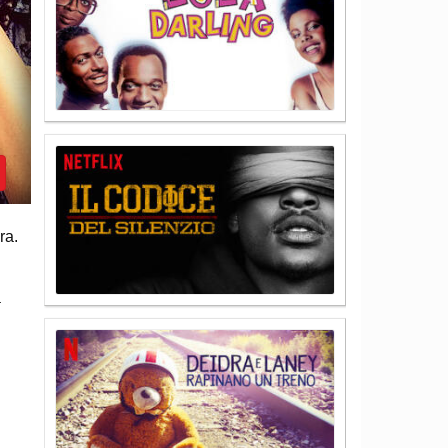
ra.
a