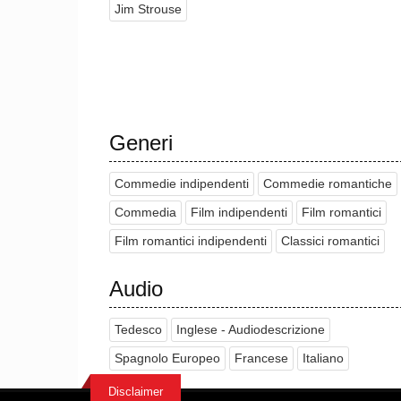
Jim Strouse
diretto.
I due escono insieme e Jessica inizia a innamora
una posizione apparentemente compromettente con 
Jessica si concentra sul suo laboratorio per bambi
riceve un'offerta per condurre una lettura teatra
Generi
utilizzando le sue miglia frequent flyer. Invece, 
studentesse, che ipotizzano che Boone debba essere
Commedie indipendenti
Commedie romantiche
accompagnarla.
Commedia
Film indipendenti
Film romantici
Film romantici indipendenti
Classici romantici
Audio
Tedesco
Inglese - Audiodescrizione
Spagnolo Europeo
Francese
Italiano
Disclaimer