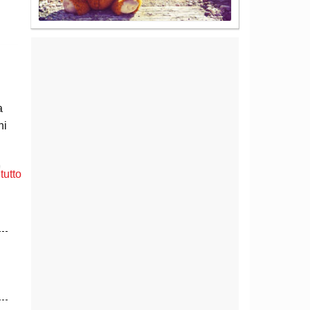
a
ni
.
tutto
i
eno