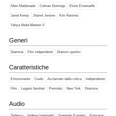
Allen Maldonado
Colman Domingo
Elvire Emanuelle
Jared Kemp
Jharrel Jerome
Kim Ramirez
Yahya Abdul-Mateen II
Generi
Dramma
Film indipendenti
Drammi sportivi
Caratteristiche
Emozionante
Crudo
Acclamato dalla critica
Indipendente
Film
Legami familiari
Premiato
New York
Dramma
Audio
Tedesco
Inglese [originale]
Spagnolo Europeo
Francese