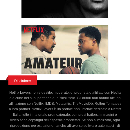
Disclaimer
Netflix Lovers non è gestito, moderato, di proprietà o affiliato con Netflix
o alcuno dei suoi partner a qualsiasi titolo. Gli autori non hanno alcuna
affiliazione con Netflix, IMDB, Metacritic, TheMovieDb, Rotten Tomatoes
o loro partner. Netflix Lovers è un portale non ufficiale dedicato a Netflix
Italia, tutto il materiale promozionale, compresi trailers, immagini e
video sono copyright dei rispettivi proprietari. Se non autorizzata, ogni
riproduzione e/o estrazione - anche attraverso software automatici - di