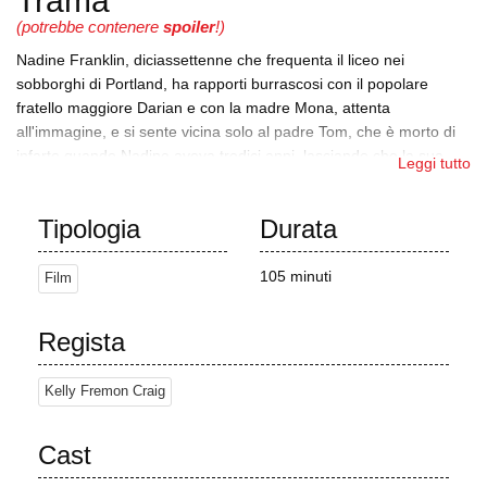
Trama
(potrebbe contenere
spoiler
!)
Nadine Franklin, diciassettenne che frequenta il liceo nei
sobborghi di Portland, ha rapporti burrascosi con il popolare
fratello maggiore Darian e con la madre Mona, attenta
all'immagine, e si sente vicina solo al padre Tom, che è morto di
infarto quando Nadine aveva tredici anni, lasciando che la sua
Leggi tutto
migliore amica Krista sia l'unica persona a tenerla su di morale.
A casa di Nadine, Nadine e Krista si ubriacano mentre Darian
Tipologia
Durata
organizza una festa in piscina. Nadine si addormenta e Krista
scende al piano di sotto per parlare con Darian. La mattina dopo
105 minuti
Film
Nadine trova Krista che fa una sega a Darian nudo nel letto,
mettendo a dura prova la loro amicizia. Il giorno dopo si
incontrano a scuola e Darian dice a Krista quanto si è divertito
Regista
con lei, un sentimento che lei ricambia. Nadine si sente
disperatamente sola e si rivolge al suo compagno di classe Erwin
Kelly Fremon Craig
Kim, che ha una cotta per lei, anche se Nadine è attratta dallo
studente più grande Nick Mossman.
Cast
Darian invita Krista a una festa in casa e insiste perché Nadine si