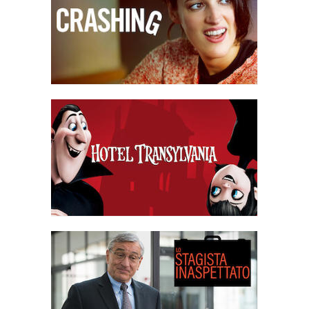
Darian, che si trova con Krista a una cena della squadra di calcio,
dicendogli che Nadine è scomparsa e Darian e Krista partono alla
sua ricerca. Nick va a prendere Nadine e guida fino a un
parcheggio abbandonato vicino all'acqua. Mentre è seduto in
macchina ad ascoltare un CD, Nick tenta ripetutamente di fare
sesso con Nadine. Nadine lo respinge dopo ogni tentativo, il che
rende Nick molto frustrato perché credeva che, vista la natura del
suo messaggio sessualmente esplicito, lei volesse davvero fare
sesso con lui. Imbarazzata e con il cuore spezzato, Nadine
scappa e chiama il signor Bruner, che la trova in una tavola calda
nelle vicinanze e la porta a casa sua dove aspetta con la moglie e
il figlio neonato fino all'arrivo di Darian. I due discutono
animatamente perché Nadine crede che lui sia lì solo per poter
fare ancora una volta l'eroe con la madre. Darian dice a Nadine
che sta soffrendo per la pressione di doversi occupare della
famiglia al posto del padre. Darian confessa di sentirsi in trappola
e di non essersi iscritto a college lontani perché deve essere
presente per la famiglia. Inoltre lo turba il fatto che Nadine detesti
la sua relazione con Krista, che è diventata la persona migliore
della sua vita. Dopo la partenza di Darian, il signor Bruner