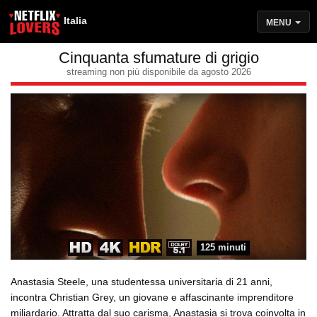
Italia
MENU
Cinquanta sfumature di grigio
streaming non più disponibile da agosto 2026
125 minuti
Anastasia Steele, una studentessa universitaria di 21 anni,
incontra Christian Grey, un giovane e affascinante imprenditore
miliardario. Attratta dal suo carisma, Anastasia si trova coinvolta in