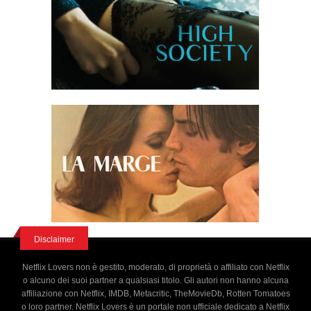
Disclaimer
Netflix Lovers non è gestito, moderato, di proprietà o affiliato con Netflix
o alcuno dei suoi partner a qualsiasi titolo. Gli autori non hanno alcuna
affiliazione con Netflix, IMDB, Metacritic, TheMovieDb, Rotten Tomatoes
o loro partner. Netflix Lovers è un portale non ufficiale dedicato a Netflix