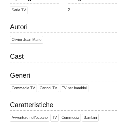
Road Runner, in quanto Zig spesso utilizza vari oggetti o
architetta piani basati su cose di cui è testimone con Sharko e
2
Serie TV
Marina, ma spesso viene sventato da Sharko, dalla sfortuna o da
una combinazione di entrambi. Sebbene i due siano nemici a
Autori
causa delle loro continue battaglie e rancori, sono anche buoni
amici, come Tom e Jerry. Oltre ai personaggi principali, lo show è
Olivier Jean-Marie
spesso popolato da personaggi secondari, molti dei quali sono
animali e creature acquatiche che, insieme a Zig e Sharko, sono
rappresentati come esseri antropomorfi.
Cast
Nella prima stagione, gran parte delle trame ruotano attorno agli
oceani che circondano un'isola vulcanica tropicale, dove Marina
Generi
spesso trascorre la giornata risiedendo su un pinnacolo roccioso
al largo della costa durante il giorno, mentre risiede in una casa
sottomarina che condivide con Sharko. Nella seconda stagione, la
Commedie TV
Cartoni TV
TV per bambini
trama si è spostata sull'isola stessa, comprese le spiagge, il
vulcano e la giungla, con alcuni cambiamenti per i personaggi
Caratteristiche
principali: Marina risiede in un castello di sabbia ornato e a
grandezza naturale che evoca l'isola, costruito da Sharko; Zig e
Avventure nell'oceano
TV
Commedia
Bambini
Bernie vivono con un pilota di aerei cargo nel suo aereo
precipitato all'interno della giungla; e Sharko opera come bagnino