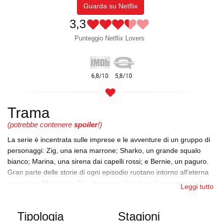
Guarda su Netflix
3,3
Punteggio Netflix Lovers
Trama
(potrebbe contenere
spoiler
!)
La serie è incentrata sulle imprese e le avventure di un gruppo di
personaggi: Zig, una iena marrone; Sharko, un grande squalo
bianco; Marina, una sirena dai capelli rossi; e Bernie, un paguro.
Gran parte delle storie di ogni episodio ruotano intorno all'eterna
guerra per Marina tra Zig, che cerca di catturarla per mangiarla, e
Leggi tutto
Sharko, che la ama e le fa da guardia del corpo contro i vari piani
di Zig. La serie stessa trae ispirazione per la sua trama e il suo
Tipologia
Stagioni
umorismo slapstick dai cartoni animati di Wile E. Coyote e del