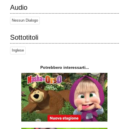
per le forme di vita acquatiche che frequentano le spiagge. Nella
Audio
terza stagione, i personaggi principali e gli abitanti dell'isola si
trasferiscono su una nave da crociera per viaggiare negli oceani,
Nessun Dialogo
dove si svolge gran parte delle trame della stagione.
Sottotitoli
Inglese
Potrebbero interessarti...