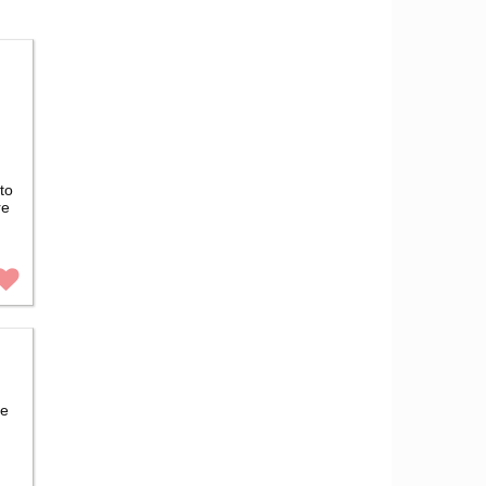
to
re
he