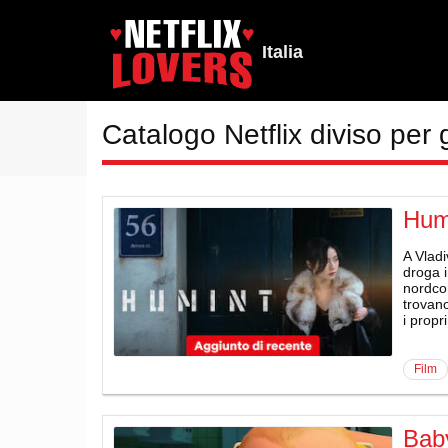
Italia
Catalogo Netflix diviso per 
Hum
A Vladi
droga i
nordcor
trovano
i propr
film
Bab