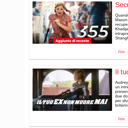
Sec
Quando
Mason 
recuper
Khadija
intrapr
Shangha
film
Il t
Audrey 
un intr
present
due don
per sfu
britann
film