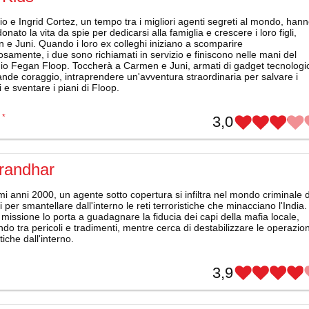
o e Ingrid Cortez, un tempo tra i migliori agenti segreti al mondo, han
nato la vita da spie per dedicarsi alla famiglia e crescere i loro figli,
e Juni. Quando i loro ex colleghi iniziano a scomparire
osamente, i due sono richiamati in servizio e finiscono nelle mani del
io Fegan Floop. Toccherà a Carmen e Juni, armati di gadget tecnologic
ande coraggio, intraprendere un'avventura straordinaria per salvare i
i e sventare i piani di Floop.
*
3,0
randhar
mi anni 2000, un agente sotto copertura si infiltra nel mondo criminale d
 per smantellare dall'interno le reti terroristiche che minacciano l'India.
missione lo porta a guadagnare la fiducia dei capi della mafia locale,
do tra pericoli e tradimenti, mentre cerca di destabilizzare le operazion
stiche dall'interno.
3,9