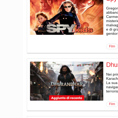
Gregori
abbando
Carmen 
misteri
malvag
e di gr
genitor
film
Dhu
Nei pri
Karachi
La sua 
navigan
terrori
film