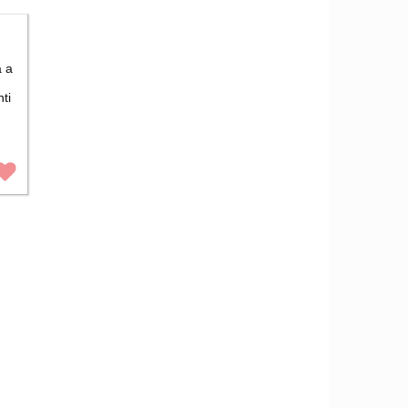
a a
ti