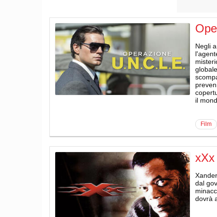
Ope
Negli a
l'agent
misteri
globale
scompar
preveni
copertu
il mon
film
xXx
Xander 
dal gov
minacci
dovrà a