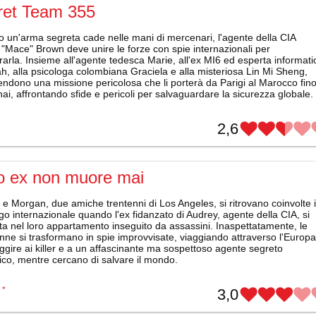
ret Team 355
 un'arma segreta cade nelle mani di mercenari, l'agente della CIA
"Mace" Brown deve unire le forze con spie internazionali per
arla. Insieme all'agente tedesca Marie, all'ex MI6 ed esperta informati
h, alla psicologa colombiana Graciela e alla misteriosa Lin Mi Sheng,
endono una missione pericolosa che li porterà da Parigi al Marocco fin
i, affrontando sfide e pericoli per salvaguardare la sicurezza globale.
2,6
uo ex non muore mai
e Morgan, due amiche trentenni di Los Angeles, si ritrovano coinvolte 
igo internazionale quando l'ex fidanzato di Audrey, agente della CIA, si
a nel loro appartamento inseguito da assassini. Inaspettatamente, le
ne si trasformano in spie improvvisate, viaggiando attraverso l'Europa
ggire ai killer e a un affascinante ma sospettoso agente segreto
ico, mentre cercano di salvare il mondo.
*
3,0